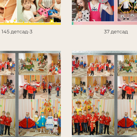
145 детсад-3
37 детсад