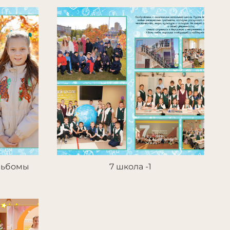
льбомы
7 школа -1