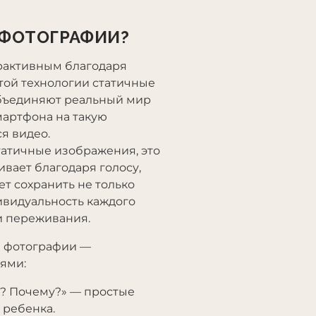
 ФОТОГРАФИИ?
ерактивным благодаря
той технологии статичные
бъединяют реальный мир
мартфона на такую
я видео.
атичные изображения, это
вает благодаря голосу,
т сохранить не только
ивидуальность каждого
 и переживания.
е фотографии —
оями:
у? Почему?» — простые
 ребенка.