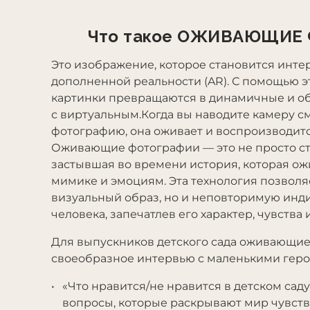
Что такое ОЖИВАЮЩИЕ
Это изображение, которое становится инт
дополненной реальности (AR). С помощью э
картинки превращаются в динамичные и о
с виртуальным.Когда вы наводите камеру с
фотографию, она оживает и воспроизводитс
Оживающие фотографии — это не просто ст
застывшая во времени история, которая ожи
мимике и эмоциям. Эта технология позволяе
визуальный образ, но и неповторимую инд
человека, запечатлев его характер, чувства
Для выпускников детского сада оживающи
своеобразное интервью с маленькими гер
«Что нравится/не нравится в детском сад
вопросы, которые раскрывают мир чувств