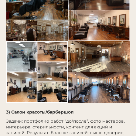
3) Салон красоты/барбершоп
Задачи: портфолио работ “до/после”, фото мастеров,
интерьера, стерильности, контент для акций и
записей. Результат: больше записей, выше доверие,