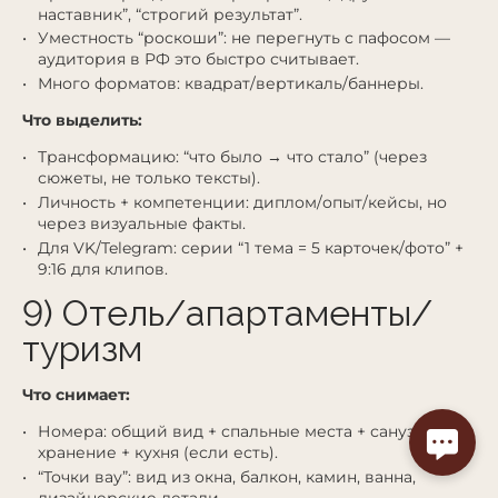
наставник”, “строгий результат”.
Уместность “роскоши”: не перегнуть с пафосом —
аудитория в РФ это быстро считывает.
Много форматов: квадрат/вертикаль/баннеры.
Что выделить:
Трансформацию: “что было → что стало” (через
сюжеты, не только тексты).
Личность + компетенции: диплом/опыт/кейсы, но
через визуальные факты.
Для VK/Telegram: серии “1 тема = 5 карточек/фото” +
9:16 для клипов.
9) Отель/апартаменты/
туризм
Что снимает:
Номера: общий вид + спальные места + санузел +
хранение + кухня (если есть).
“Точки вау”: вид из окна, балкон, камин, ванна,
дизайнерские детали.