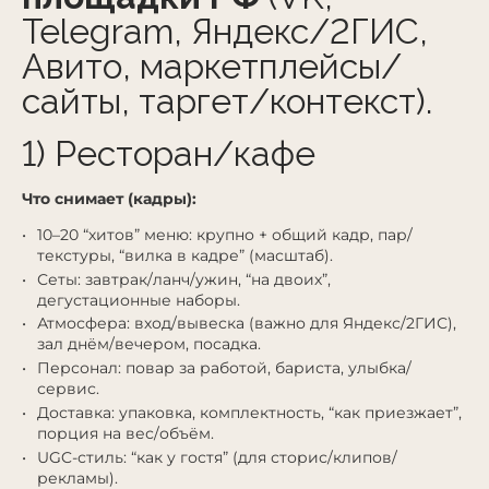
Telegram, Яндекс/2ГИС,
Авито, маркетплейсы/
сайты, таргет/контекст).
1) Ресторан/кафе
Что снимает (кадры):
10–20 “хитов” меню: крупно + общий кадр, пар/
текстуры, “вилка в кадре” (масштаб).
Сеты: завтрак/ланч/ужин, “на двоих”,
дегустационные наборы.
Атмосфера: вход/вывеска (важно для Яндекс/2ГИС),
зал днём/вечером, посадка.
Персонал: повар за работой, бариста, улыбка/
сервис.
Доставка: упаковка, комплектность, “как приезжает”,
порция на вес/объём.
UGC-стиль: “как у гостя” (для сторис/клипов/
рекламы).