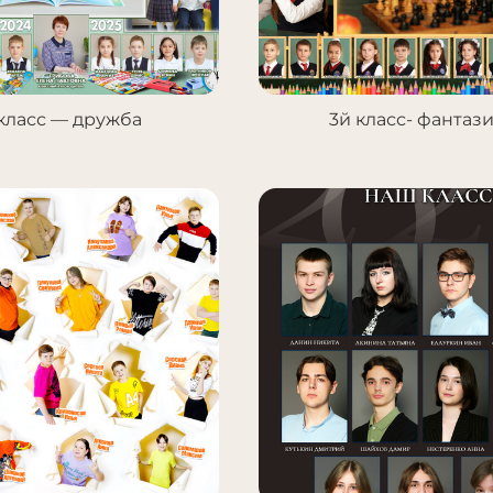
 класс — дружба
3й класс- фантаз