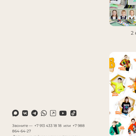
2
Звоните — +7 913 433 18 18 или +7 988
864-64-27