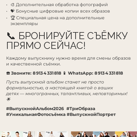
🎨 Дополнительная обработка фотографий
💝 Бонусные цифровые копии всех образов
🏆 Специальная цена на дополнительные
экземпляры
📞 БРОНИРУЙТЕ СЪЁМКУ
ПРЯМО СЕЙЧАС!
Каждому выпускнику нужно время для смены образов
и качественной съёмки.
☎️ Звоните: 8 913 4 331 818
📱 WhatsApp:
8 913 4 331 818
Пусть выпускной альбом станет не просто
формальностью, а настоящей книгой о ваших
детях — многогранных, талантливых, неповторимых!
🌟
#ВыпускнойАльбом2026 #ТриОбраза
#УникальнаяФотосъёмка #ВыпускнойПортрет